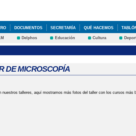
Pasar al
contenido
principal
TRO
DOCUMENTOS
SECRETARÍA
QUÉ HACEMOS
TABLÓ
LM
Delphos
Educación
Cultura
Depor
R DE MICROSCOPÍA
nuestros talleres, aquí mostramos más fotos del taller con los cursos más b