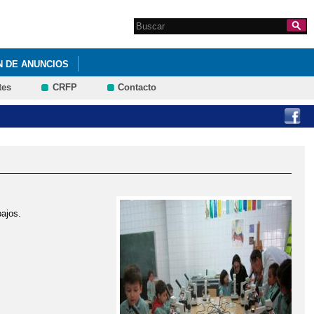
Search this site
Formulario de
búsqueda
N DE ANUNCIOS
tes
CRFP
Contacto
ajos.