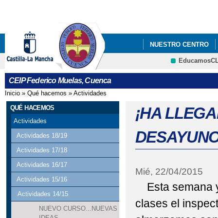
Pa
co
pri
NUESTRO CENTRO
EducamosC
CRFP
CEIP Federico Muelas, Cuenca
Inicio
»
Qué hacemos
»
Actividades
Se encuentra usted aquí
QUÉ HACEMOS
¡HA LLEGA
Actividades
DESAYUNOS
Actividades 18/19
Actividades 17/18
Actividades 16/17
Mié, 22/04/2015
Actividades 15/16
Esta semana ya
Actividades 14/15
clases el inspect
NUEVO CURSO...NUEVAS
IDEAS