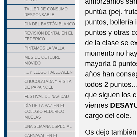
almorzamos san
TALLER DE CONSUMO
puntúa (pej. frut
RESPONSABLE
puntos, bollería 
DÍA DEL BASTÓN BLANCO
puntos y otras 
REVISIÓN DENTAL EN EL
FEDERICO
de la clase se e
PINTAMOS LA VALLA
momento no hay r
MES DE OCTUBRE
mayoría 0 puntos
MOVIDO
años han conseg
....Y LLEGÓ HALLOWEEN!
CHOCOLATADA Y VISITA
todos 2 puntos...
DE PAPA NOEL
que siguen los co
FESTIVAL DE NAVIDAD
viernes
DESAY
DÍA DE LA PAZ EN EL
COLEGIO FEDERICO
cargo del cole.
MUELAS
UNA SEMANA ESPECIAL
Os dejo también 
CARNAVAL EN EL