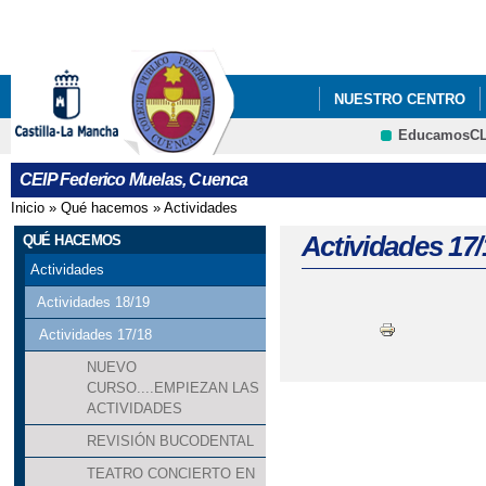
Pa
co
pri
NUESTRO CENTRO
EducamosC
CRFP
CEIP Federico Muelas, Cuenca
Inicio
»
Qué hacemos
»
Actividades
Se encuentra usted aquí
Actividades 17/
QUÉ HACEMOS
Actividades
Actividades 18/19
Actividades 17/18
NUEVO
CURSO....EMPIEZAN LAS
ACTIVIDADES
REVISIÓN BUCODENTAL
TEATRO CONCIERTO EN