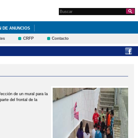
Search this site
Formulario de
búsqueda
N DE ANUNCIOS
tes
CRFP
Contacto
ección de un mural para la
arte del frontal de la