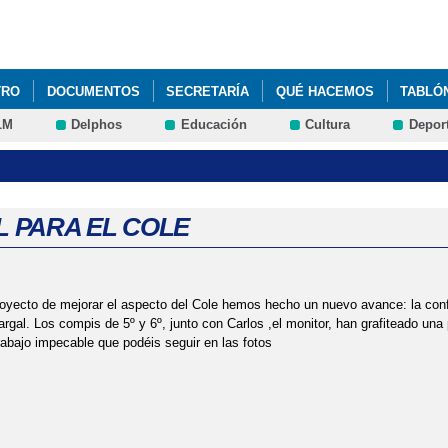
Pasar al
contenido
principal
TRO
DOCUMENTOS
SECRETARÍA
QUÉ HACEMOS
TABLÓ
LM
Delphos
Educación
Cultura
Depor
 PARA EL COLE
oyecto de mejorar el aspecto del Cole hemos hecho un nuevo avance: la conf
rgal. Los compis de 5º y 6º, junto con Carlos ,el monitor, han grafiteado una p
rabajo impecable que podéis seguir en las fotos