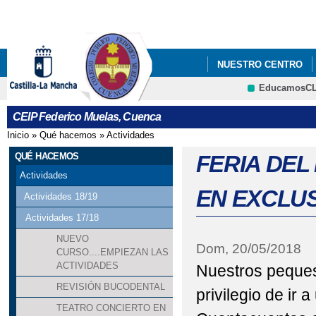
Pa
co
pri
NUESTRO CENTRO
EducamosC
CRFP
CEIP Federico Muelas, Cuenca
Inicio
»
Qué hacemos
»
Actividades
Se encuentra usted aquí
QUÉ HACEMOS
FERIA DEL
Actividades
EN EXCLUS
Actividades 18/19
Actividades 17/18
NUEVO
Dom, 20/05/2018
CURSO....EMPIEZAN LAS
ACTIVIDADES
Nuestros peques 
REVISIÓN BUCODENTAL
privilegio de ir 
TEATRO CONCIERTO EN