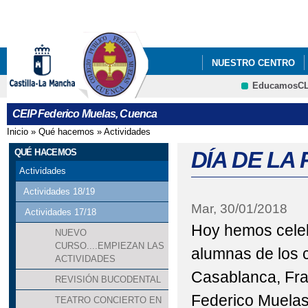
Pa
co
pri
NUESTRO CENTRO
EducamosC
CRFP
CEIP Federico Muelas, Cuenca
Inicio
»
Qué hacemos
»
Actividades
Se encuentra usted aquí
QUÉ HACEMOS
DÍA DE LA 
Actividades
Actividades 18/19
Mar, 30/01/2018
Actividades 17/18
Hoy hemos celeb
NUEVO
CURSO....EMPIEZAN LAS
alumnas de los 
ACTIVIDADES
Casablanca, Fra
REVISIÓN BUCODENTAL
Federico Muelas
TEATRO CONCIERTO EN