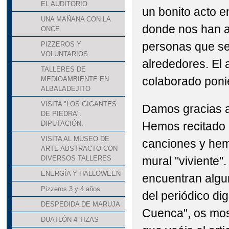
EL AUDITORIO
un bonito acto e
UNA MAÑANA CON LA
donde nos han a
ONCE
personas que se
PIZZEROS Y
VOLUNTARIOS
alrededores. El
TALLERES DE
colaborado poni
MEDIOAMBIENTE EN
ALBALADEJITO
VISITA "LOS GIGANTES
Damos gracias a 
DE PIEDRA".
Hemos recitado 
DIPUTACIÓN.
VISITA AL MUSEO DE
canciones y hem
ARTE ABSTRACTO CON
mural "viviente".
DIVERSOS TALLERES
ENERGÍA Y HALLOWEEN
encuentran alg
Pizzeros 3 y 4 años
del periódico dig
DESPEDIDA DE MARUJA
Cuenca", os mos
DUATLÓN 4 TIZAS