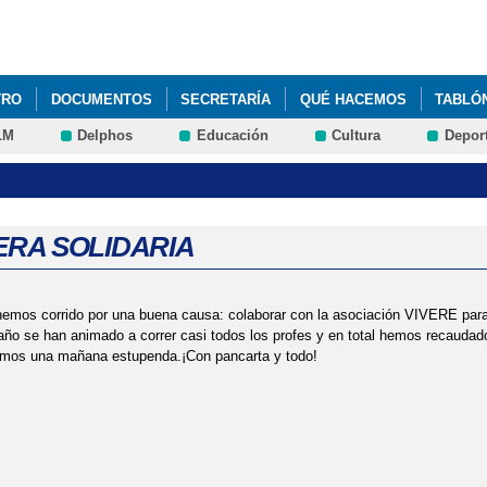
Pasar al
contenido
principal
TRO
DOCUMENTOS
SECRETARÍA
QUÉ HACEMOS
TABLÓ
LM
Delphos
Educación
Cultura
Depor
RA SOLIDARIA
mos corrido por una buena causa: colaborar con la asociación VIVERE para 
ño se han animado a correr casi todos los profes y en total hemos recaudado
os una mañana estupenda.¡Con pancarta y todo!