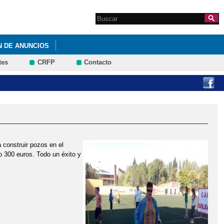
Search this site
Formulario de
búsqueda
N DE ANUNCIOS
tes
CRFP
Contacto
construir pozos en el
 300 euros. Todo un éxito y