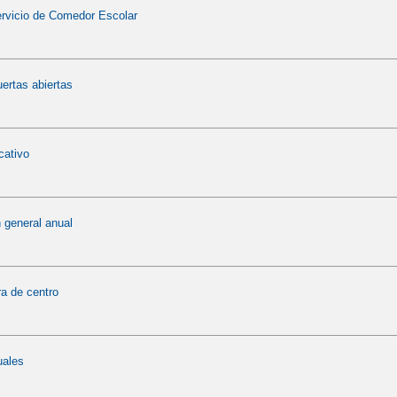
ervicio de Comedor Escolar
ertas abiertas
cativo
 general anual
ra de centro
uales