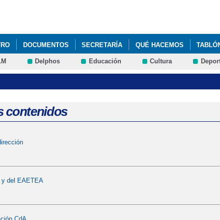
Pasar al
contenido
principal
TRO
DOCUMENTOS
SECRETARÍA
QUÉ HACEMOS
TABLÓ
LM
Delphos
Educación
Cultura
Depor
s contenidos
irección
A y del EAETEA
ación CdA