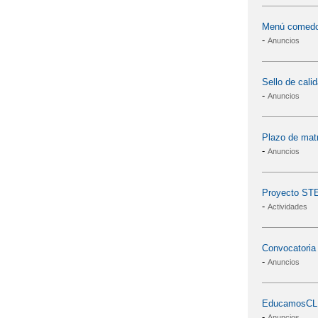
Menú comedor
-
Anuncios
Sello de cal
-
Anuncios
Plazo de matr
-
Anuncios
Proyecto S
-
Actividades
Convocatoria
-
Anuncios
EducamosC
-
Anuncios