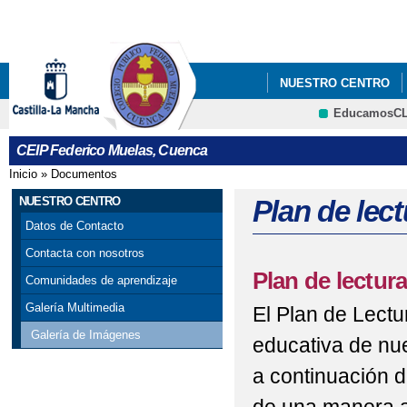
Pa
co
pri
NUESTRO CENTRO
EducamosC
CRFP
CEIP Federico Muelas, Cuenca
Inicio
»
Documentos
Se encuentra usted aquí
NUESTRO CENTRO
Plan de lec
Datos de Contacto
Contacta con nosotros
Plan de lectur
Comunidades de aprendizaje
Galería Multimedia
El Plan de Lectu
Galería de Imágenes
educativa de nue
a continuación d