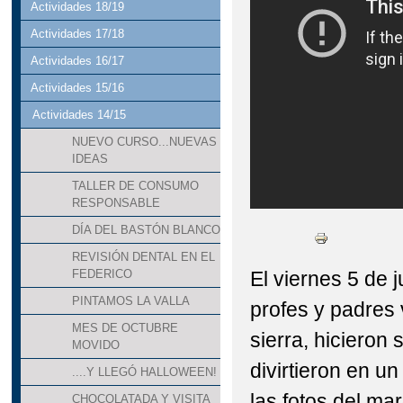
Actividades 18/19
Actividades 17/18
Actividades 16/17
Actividades 15/16
Actividades 14/15
NUEVO CURSO...NUEVAS
IDEAS
TALLER DE CONSUMO
RESPONSABLE
DÍA DEL BASTÓN BLANCO
REVISIÓN DENTAL EN EL
El viernes 5 de 
FEDERICO
PINTAMOS LA VALLA
profes y padres 
MES DE OCTUBRE
sierra, hicieron
MOVIDO
divirtieron en u
....Y LLEGÓ HALLOWEEN!
las fotos del ma
CHOCOLATADA Y VISITA