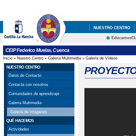
Pa
co
pri
NUESTRO CENTRO
EducamosC
CRFP
CEIP Federico Muelas, Cuenca
Inicio
»
Nuestro Centro
»
Galería Multimedia
»
Galería de Vídeos
Se encuentra usted aquí
NUESTRO CENTRO
PROYECTO
Datos de Contacto
Contacta con nosotros
Comunidades de aprendizaje
Galería Multimedia
Galería de Imágenes
QUÉ HACEMOS
Actividades