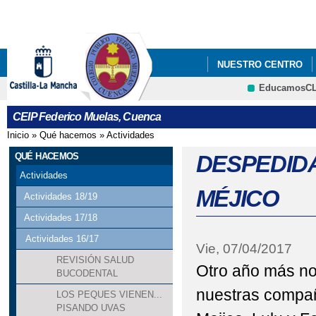
Pa
co
pri
NUESTRO CENTRO
EducamosC
CRFP
CEIP Federico Muelas, Cuenca
Inicio
»
Qué hacemos
»
Actividades
Se encuentra usted aquí
QUÉ HACEMOS
DESPEDID
Actividades
MÉJICO
Actividades 18/19
Actividades 17/18
Actividades 16/17
Vie, 07/04/2017
REVISIÓN SALUD
Otro año más no
BUCODENTAL
nuestras compañ
LOS PEQUES VIENEN...
PISANDO UVAS