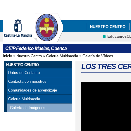
Pa
co
pri
NUESTRO CENTRO
EducamosC
CRFP
CEIP Federico Muelas, Cuenca
Inicio
»
Nuestro Centro
»
Galería Multimedia
»
Galería de Vídeos
Se encuentra usted aquí
LOS TRES CE
NUESTRO CENTRO
Datos de Contacto
Contacta con nosotros
Comunidades de aprendizaje
Galería Multimedia
Galería de Imágenes