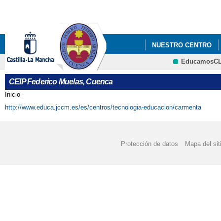
Pa
co
pri
NUESTRO CENTRO
EducamosC
CRFP
CEIP Federico Muelas, Cuenca
Inicio
Se encuentra usted aquí
http://www.educa.jccm.es/es/centros/tecnologia-educacion/carmenta
Protección de datos
Mapa del sit