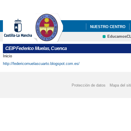
Pa
co
pri
NUESTRO CENTRO
EducamosC
CRFP
CEIP Federico Muelas, Cuenca
Inicio
Se encuentra usted aquí
http://federicomuelascuarto.blogspot.com.es/
Protección de datos
Mapa del sit